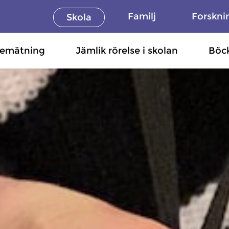
Familj
Forskni
Skola
semätning
Jämlik rörelse i skolan
Böc