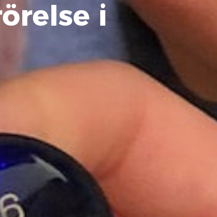
örelse i