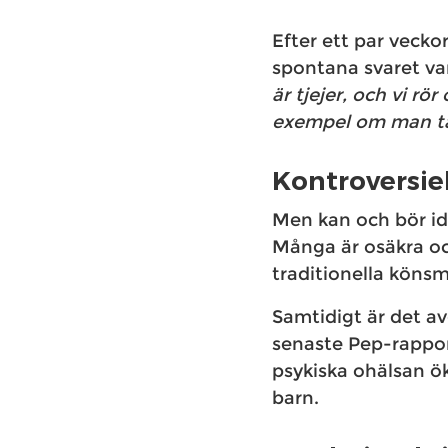
Efter ett par vecko
spontana svaret var
är tjejer, och vi rör
exempel om man ta
Kontroversiel
Men kan och bör id
Många är osäkra och
traditionella köns
Samtidigt är det av
senaste Pep-rappor
psykiska ohälsan öka
barn.