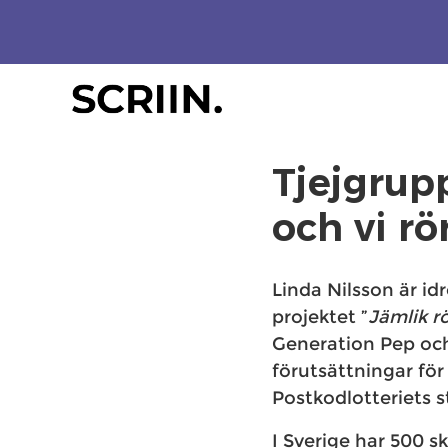
Tjejgrupp
och vi rö
Linda Nilsson är id
projektet ”
Jämlik rö
Generation Pep och 
förutsättningar för
Postkodlotteriets st
I Sverige har 500 s