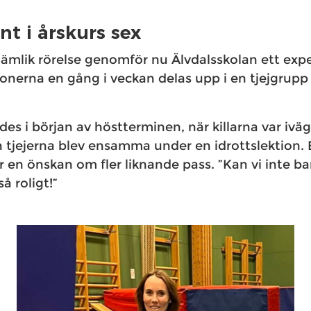
t i årskurs sex
jämlik rörelse genomför nu Älvdalsskolan ett expe
tionerna en gång i veckan delas upp i en tjejgrupp
ddes i början av höstterminen, när killarna var ivä
 tjejerna blev ensamma under en idrottslektion. 
er en önskan om fler liknande pass. ”Kan vi inte b
å roligt!”