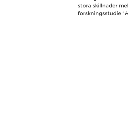
stora skillnader me
forskningsstudie ”
H