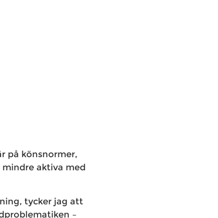
är på könsnormer,
r mindre aktiva med
ning, tycker jag att
ndproblematiken –