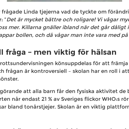
r frågade Linda tjejerna vad de tyckte om föränd
: ”
Det är mycket bättre och roligare! Vi vågar my
 oss mer. Killarna gnäller ibland när det går dåligt i 
ppar bollen, och då vågar man inte vara med på
l fråga – men viktig för hälsan
rottsundervisningen könsuppdelas för att främja 
 frågan är kontroversiell – skolan har en roll i a
mönster.
görande att alla barn får den fysiska aktivitet de 
ten når endast 21 % av Sveriges flickor WHO:s rö
r bland tonårstjejer. Skolan är en viktig plattform