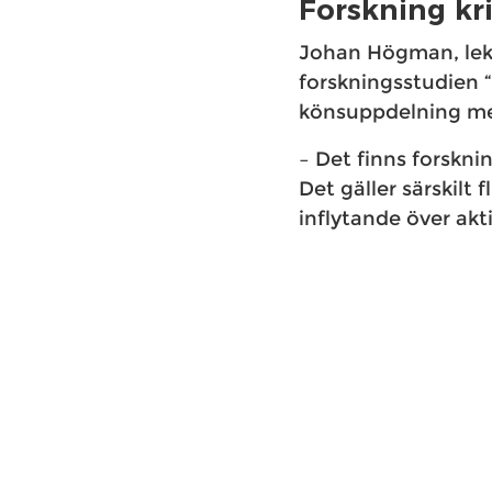
Forskning kr
Johan Högman, lekto
forskningsstudien “
könsuppdelning men
– Det finns forsknin
Det gäller särskilt
inflytande över akt