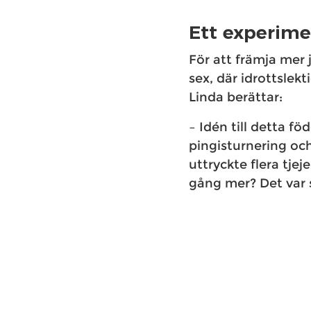
Ett experimen
För att främja mer 
sex, där idrottslek
Linda berättar:
– Idén till detta fö
pingisturnering och
uttryckte flera tjej
gång mer? Det var s