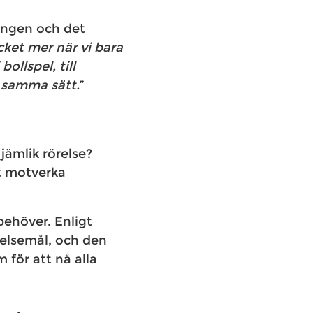
ringen och det
cket mer när vi bara
bollspel, till
 samma sätt.
”
jämlik rörelse?
tt motverka
behöver. Enligt
relsemål, och den
 för att nå alla