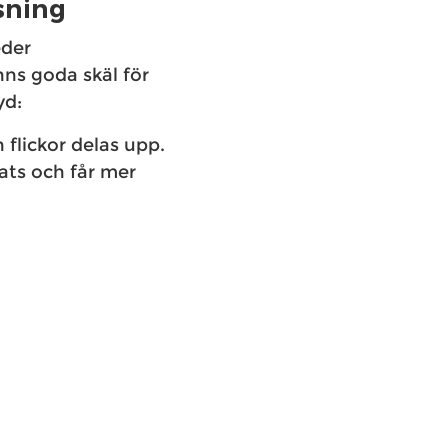
sning
eder
nns goda skäl för
yd:
h flickor delas upp.
lats och får mer