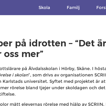
Skola
Familj
Fors
er på idrotten – “Det är
r oss mer”
rottslärare på Älvdalsskolan i Hörby, Skåne. I höst
relse i skolan
”, som drivs av organisationen SCR
Karlstads universitet. Syftet med projektet är at
 mer rörelse bland tjejer under skoldagen och det
iftelse.
kolor mätt elevernas rörelse med hjälp av SCRIIN.