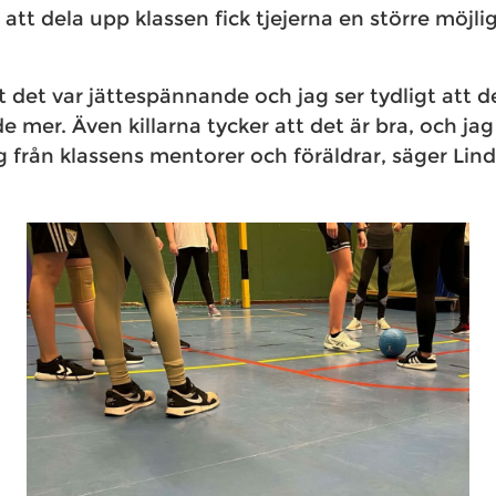
tt dela upp klassen fick tjejerna en större möjlig
tt det var jättespännande och jag ser tydligt att d
e mer. Även killarna tycker att det är bra, och jag
g från klassens mentorer och föräldrar, säger Lind