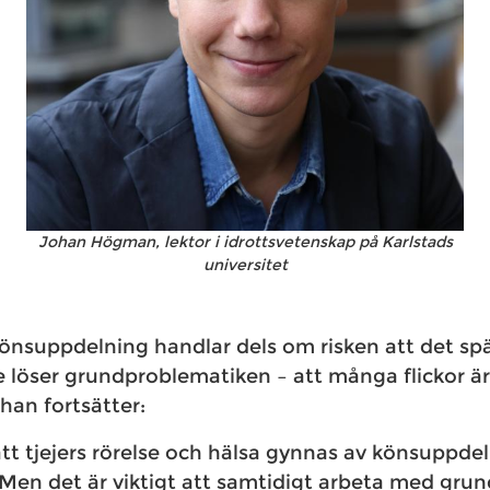
Johan Högman, lektor i idrottsvetenskap på Karlstads
universitet
nsuppdelning handlar dels om risken att det sp
te löser grundproblematiken – att många flickor ä
han fortsätter:
att tjejers rörelse och hälsa gynnas av könsuppdel
Men det är viktigt att samtidigt arbeta med gru