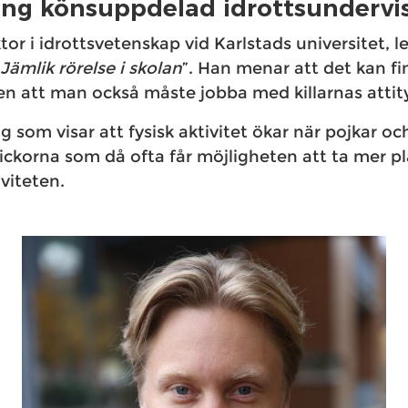
ing könsuppdelad idrottsundervi
r i idrottsvetenskap vid Karlstads universitet, l
Jämlik rörelse i skolan
”. Han menar att det kan fi
 att man också måste jobba med killarnas attit
g som visar att fysisk aktivitet ökar när pojkar oc
 flickorna som då ofta får möjligheten att ta mer p
iviteten.