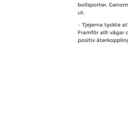
bollsporter. Genom a
ut.
– Tjejerna tyckte a
Framför allt vågar d
positiv återkopplin