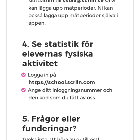
slutdatum till
skola@scriin.se
så vi
kan lägga upp mätperioder. Ni kan
också lägga upp mätperioder själva i
appen.
4. Se statistik för
elevernas fysiska
aktivitet
Logga in på
https://school.scriin.com
Ange ditt inloggningsnummer och
den kod som du fått av oss.
5. Frågor eller
funderingar?
Tveka inte att höra av er till oss!