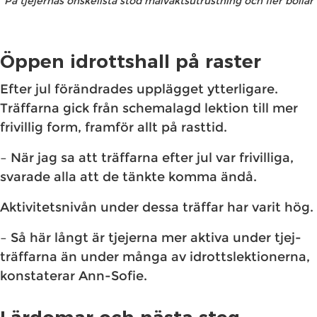
På tjejernas önskelista stod målvaktsutrustning och fler bollar
Öppen idrottshall på raster
Efter jul förändrades upplägget ytterligare.
Träffarna gick från schemalagd lektion till mer
frivillig form, framför allt på rasttid.
– När jag sa att träffarna efter jul var frivilliga,
svarade alla att de tänkte komma ändå.
Aktivitetsnivån under dessa träffar har varit hög.
– Så här långt är tjejerna mer aktiva under tjej-
träffarna än under många av idrottslektionerna,
konstaterar Ann-Sofie.