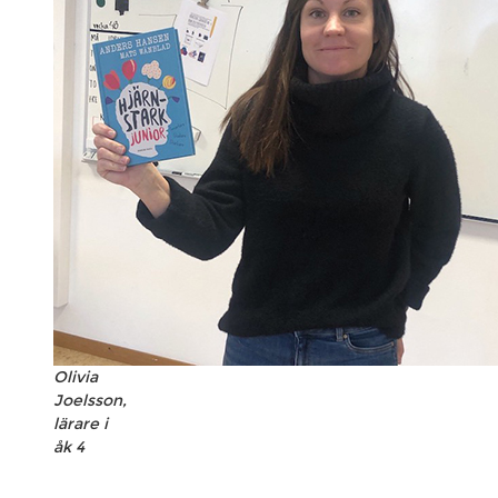
Olivia
Joelsson,
lärare i
åk 4