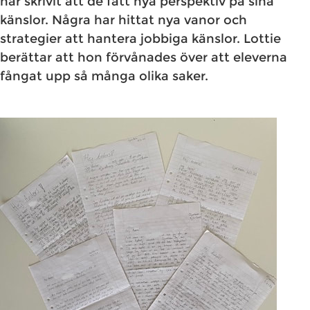
har skrivit att de fått nya perspektiv på sina
känslor. Några har hittat nya vanor och
strategier att hantera jobbiga känslor. Lottie
berättar att hon förvånades över att eleverna
fångat upp så många olika saker.